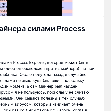
айнера силами Process
лами Process Explorer, которая может быть
м (либо он бесполезен против майнера), но при
хлебника. Около полугода назад я случайно
я, даже не знаю куда был вшит, поскольку
один момент, а сам майнер был найден
русом я не пользуюсь, поскольку не считаю
езными. Они бывают полезны в тех случаях,
терным вирусом, который начинает очень
 Один раз со мной такое случилось, когда я